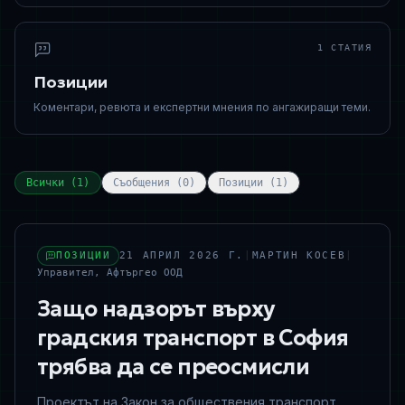
1
СТАТИЯ
Позиции
Коментари, ревюта и експертни мнения по ангажиращи теми.
Всички
(
1
)
Съобщения
(
0
)
Позиции
(
1
)
ПОЗИЦИИ
21 АПРИЛ 2026 Г.
|
МАРТИН КОСЕВ
|
Управител, Афтъргео ООД
Защо надзорът върху
градския транспорт в София
трябва да се преосмисли
Проектът на Закон за обществения транспорт