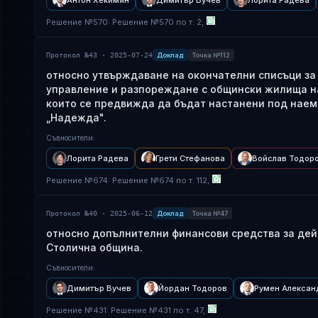
Антон Хекимян
Димитър Вучев
Лорита Радева
Решение
№
570
: Решение №570 по т. 2,
Протокол №43 · 2025-07-24
Доклад
Точка №112
относно утвърждаване на окончателни списъци за 2
управление и разпореждане с общински жилища на
които се предвижда да бъдат настанени под наем 
„Надежда".
Съвносители
:
Лорита Радева
Грети Стефанова
Войслав Тодор
Решение
№
674
: Решение №674 по т. 112,
Протокол №40 · 2025-06-12
Доклад
Точка №47
относно допълнителни финансови средства за дей
Столична община.
Съвносители
:
Димитър Вучев
Йордан Тодоров
Румен Алексан
Решение
№
431
: Решение №431 по т. 47,