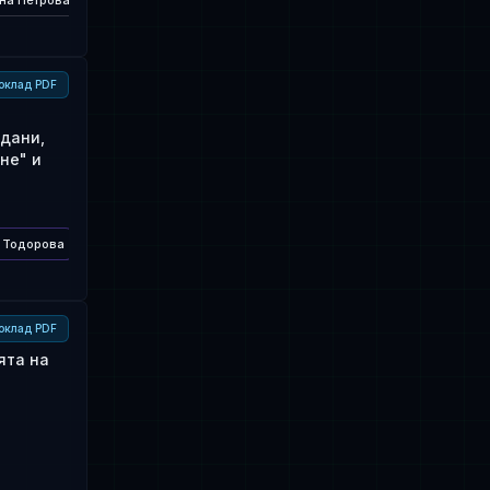
на Петрова
оклад PDF
дани,
не" и
 Тодорова
Севделина Петрова
оклад PDF
ята на