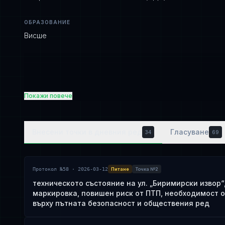
ОБРАЗОВАНИЕ
Висше
Покажи повече
Внесени точки в дневния ред
Гласуване
34
69
Протокол №58 · 2026-03-12
Питане
Точка №2
техническото състояние на ул. „Биримирски извор“,
маркировка, повишен риск от ПТП, необходимост о
върху пътната безопасност и обществения ред