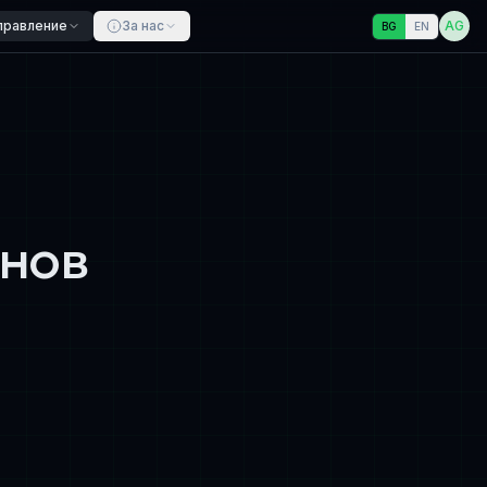
правление
За нас
AG
BG
EN
нов