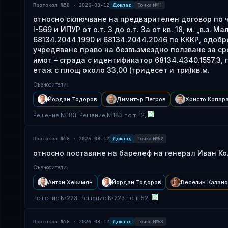
Протокол №58 · 2026-03-12
Доклад
Точка №11
относно сключване на предварителен договор по чл.
I-569 и ИПУР от о.т. 3 до о.т. 3а от кв. 18, м. „в.з
68134.2044.1990 и 68134.2044.2046 по КККР, одобре
учредяване право на безвъзмездно ползване за срок
имот – сграда с идентификатор 68134.4340.1557.3
етаж с площ около 33,00 (тридесет и три)кв.м.
Съвносители
:
Йордан Тодоров
Димитър Петров
Христо Копар
Решение
№
183
: Решение №183 по т. 12,
Протокол №58 · 2026-03-12
Доклад
Точка №52
относно поставяне на барелеф на генерал Иван Кол
Съвносители
:
Антон Хекимян
Йордан Тодоров
Веселин Калан
Решение
№
223
: Решение №223 по т. 52,
Протокол №58 · 2026-03-12
Доклад
Точка №53