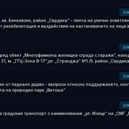
Д
 кв. Бенковски, район „Сердика“ - липса на улично осветле
т рехабилитация и въздействие на настаняването на лица 
Д
пред обект „Многофамилна жилищна сграда с гаражи“, нахо
. 21, м. „ГГЦ-Зона В-17“,ул. „Странджа“ №1 /5. район „Сердик
Д
нен от паднало дърво - въпроси относно поддържането, кон
та на природен парк „Витоша“
Д
 градския транспорт с наименование „ул. Искър“ на „СМГ 