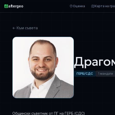
aftergeo
Оценка
Карта на гр
← Към съвета
Драго
ГЕРБ/СДС
1 мандати
Общински съветник от ПГ на ГЕРБ (СДС)