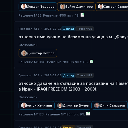
Йордан Тодоров
Бойко Димитров
Симеон Ставр
Решение
№
55
: Решение №55 по т. 19,
Протокол №53 · 2025-12-18
Доклад
Точка №68
относно именуване на безименна улица в м. „Факул
Съвносители
:
Димитър Петров
Решение
№
1096
: Решение №1096 по т. 68,
Протокол №53 · 2025-12-18
Доклад
Точка №99
относно даване на съгласие за поставяне на Паме
в Ирак - IRAQI FREEDOM (2003 - 2008).
Съвносители
:
Антон Хекимян
Димитър Вучев
Диян Стаматов
Решение
№
1123
: Решение №1123 по т. 99,
Протокол №51 · 2025-11-13
Питане
Точка №53