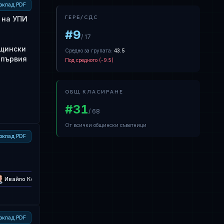
оклад PDF
ГЕРБ/СДС
Р на УПИ
#
9
/
17
бщински
Средно за групата
:
43.5
 първия
Под средното
(
-9.5
)
ОБЩ КЛАСИРАНЕ
#
31
/
68
От всички общински съветници
оклад PDF
Ивайло Костадинов
Вили Лилков
Иван Сотиров
Венци Ст
оклад PDF