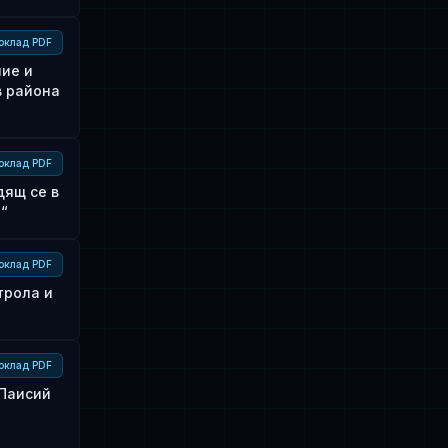
оклад PDF
ние и
в района
оклад PDF
дящ се в
а“
оклад PDF
трола и
оклад PDF
„Паисий