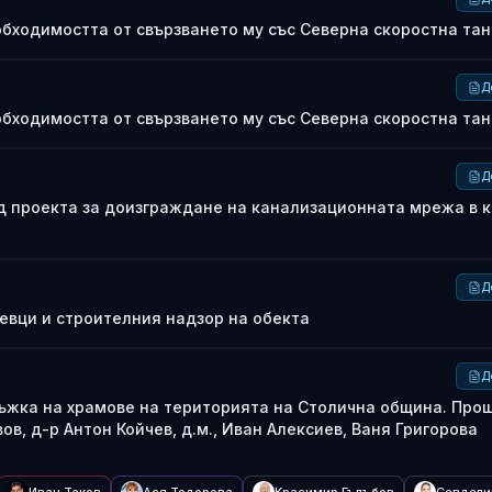
обходимостта от свързването му със Северна скоростна тан
Д
обходимостта от свързването му със Северна скоростна тан
Д
д проекта за доизграждане на канализационната мрежа в к
Д
левци и строителния надзор на обекта
Д
ръжка на храмове на територията на Столична община. Про
ов, д-р Антон Койчев, д.м., Иван Алексиев, Ваня Григорова