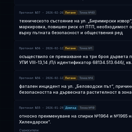
Протокол №57 · 2026-02-26
Питане
Точка №40
техническото състояние на ул. „Биримирски извор“,
маркировка, повишен риск от ПТП, необходимост о
върху пътната безопасност и обществения ред
Протокол №56 · 2026-02-12
Питане
Точка №1
осъществило се премахване на три броя дървета 
УПИ VIIl-13,14 /П/i идентификатор 68134.513.646/, кв
Протокол №56 · 2026-02-12
Питане
Точка №4
фатален инцидент на ул. „Беловодски път“, причи
безопасността на дървесната растителност в зона
Протокол №55 · 2026-01-29
Доклад
Точка №19
относно преименуване на спирки №1964 и №1965 на
Хилендарски“.
Съвносители
: