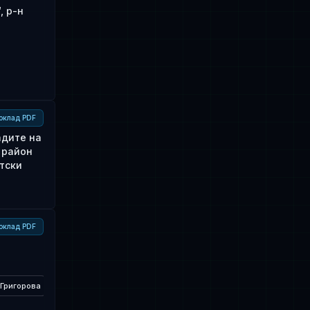
, р-н
оклад PDF
адите на
 район
тски
оклад PDF
 Григорова
Красимир Гълъбов
Севделина Петрова