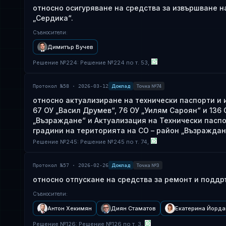
относно осигуряване на средства за извършване на 
„Сердика“.
Съвносители
:
Димитър Вучев
Решение
№
224
: Решение №224 по т. 53,
Протокол №58 · 2026-03-12
Доклад
Точка №74
относно актуализиране на технически паспорти и 
67 ОУ „Васил Друмев“, 76 ОУ „Уилям Сароян“ и 136
„Възраждане“ и Актуализация на Технически паспо
градини на територията на СО – район „Възраждан
Решение
№
245
: Решение №245 по т. 74,
Протокол №57 · 2026-02-26
Доклад
Точка №3
относно отпускане на средства за ремонт и поддр
Съвносители
:
Антон Хекимян
Диян Стаматов
Екатерина Йорд
Решение
№
126
: Решение №126 по т. 3,