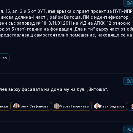
Д
 15, ал. 3 и 5 от ЗУТ, във връзка с приет проект за ПУП-ИП
. Малинова долина-I част“, район Витоша, ПИ с идентификатор
ни със заповед № 18-3/11.01.2011 на ИД на АГКК. 12 относно
 от 5 (пет) години на фондация „Ела и ти“ върху част от о
, представляващ самостоятелно помещение, находящо се на
анов
Д
ев върху фасадата на дома му на бул. „Витоша“.
овски
Грети Стефанова
Марта Георгиева
Иван Виделов
Д