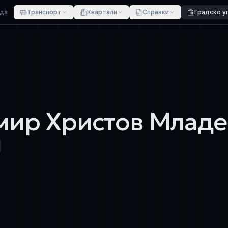
ада
Транспорт
Квартали
Справки
Градско у
мир Христов Младе