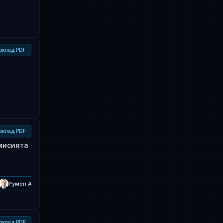
оклад PDF
оклад PDF
мисията
Румен Александров
Стефан Спасов
оклад PDF