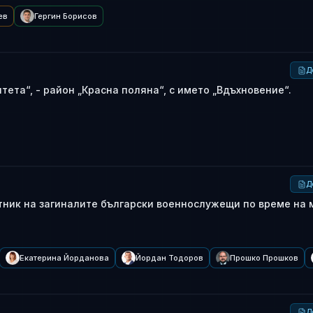
ев
Гергин Борисов
Д
тета“, - район „Красна поляна“, с името „Вдъхновение“.
Д
тник на загиналите български военнослужещи по време на 
Екатерина Йорданова
Йордан Тодоров
Прошко Прошков
Д