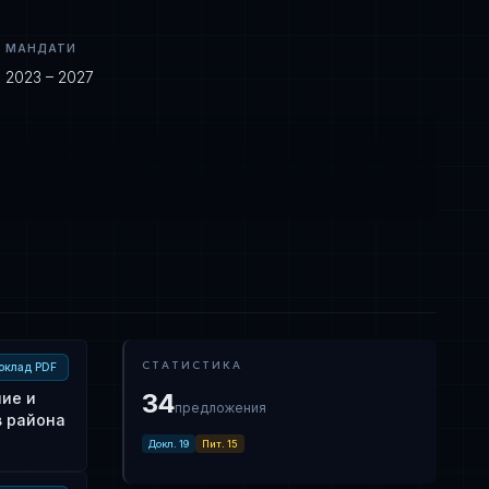
МАНДАТИ
2023 – 2027
СТАТИСТИКА
оклад PDF
34
ние и
предложения
в района
Докл.
19
Пит.
15