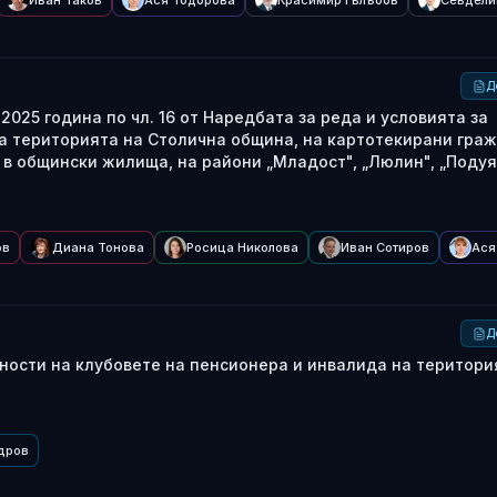
Иван Таков
Ася Тодорова
Красимир Гълъбов
Севдели
Д
025 година по чл. 16 от Наредбата за реда и условията за
 територията на Столична община, на картотекирани граж
в общински жилища, на райони „Младост", „Люлин", „Подуя
ов
Диана Тонова
Росица Николова
Иван Сотиров
Ася
Д
ности на клубовете на пенсионера и инвалида на територи
дров