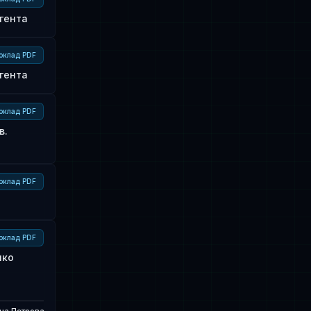
гента
оклад PDF
гента
оклад PDF
в.
оклад PDF
оклад PDF
шко