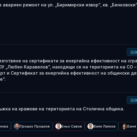
авариен ремонт на ул. „Биримирски извор“, кв. „Бенковски“
Д
изготвяне на сертификати за енергийна ефективност на сгр
 ОУ „Любен Каравелов“, находящи се на територията на СО –
рт и Сертификат за енергийна ефективност на общински де
е“.
Д
ъжка на храмове на територията на Столична община.
анова
Прошко Прошков
Еньо Савов
Вили Лилков
Ваня