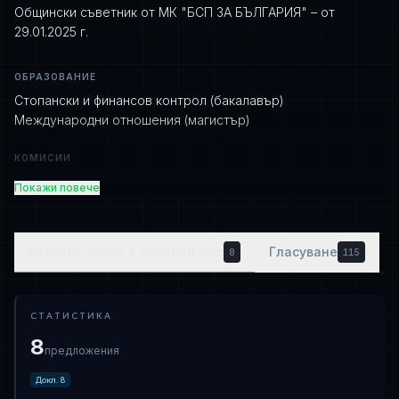
Общински съветник от МК "БСП ЗА БЪЛГАРИЯ" – от
29.01.2025 г.
ОБРАЗОВАНИЕ
Стопански и финансов контрол (бакалавър)
Международни отношения (магистър)
КОМИСИИ
ПК по икономика, собственост и дигитална
Покажи повече
трансформация (Заместник-председател от 30.01.2025 г.)
ПК по здравеопазване и социална политика (Член от
30.01.2025 г.)
Внесени точки в дневния ред
Гласуване
8
115
ПК по опазване на околната среда, земеделие и гори
(Член от 30.01.2025 г.)
СТАТИСТИКА
МАНДАТИ
8
2025 – 2027
предложения
Докл.
8
ПРИЕМНО ВРЕМЕ