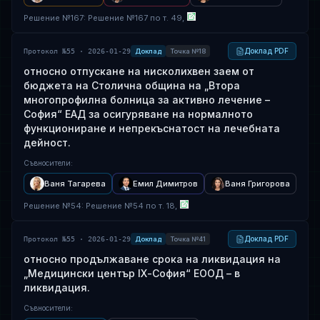
Решение
№
167
: Решение №167 по т. 49,
Доклад PDF
Протокол №55 · 2026-01-29
Доклад
Точка №18
относно отпускане на нисколихвен заем от
бюджета на Столична община на „Втора
многопрофилна болница за активно лечение –
София“ ЕАД за осигуряване на нормалното
функциониране и непрекъснатост на лечебната
дейност.
Съвносители
:
Ваня Тагарева
Емил Димитров
Ваня Григорова
Решение
№
54
: Решение №54 по т. 18,
Доклад PDF
Протокол №55 · 2026-01-29
Доклад
Точка №41
относно продължаване срока на ликвидация на
„Медицински център ІХ-София“ ЕООД – в
ликвидация.
Съвносители
: