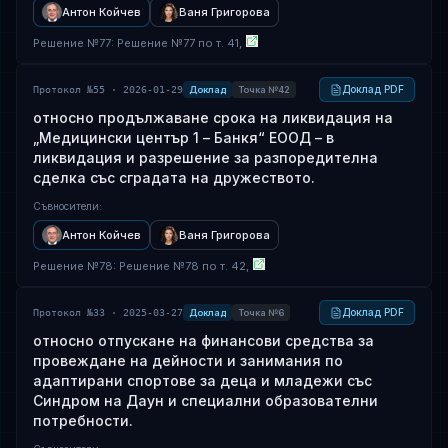
Антон Койчев
Ваня Григорова
Решение
№
77
: Решение №77 по т. 41,
Доклад PDF
Протокол №55 · 2026-01-29
Доклад
Точка №42
относно продължаване срока на ликвидация на
„Медицински център 1 – Банкя“ ЕООД – в
ликвидация и разрешение за разпоредителна
сделка със сградата на дружеството.
Съвносители
:
Антон Койчев
Ваня Григорова
Решение
№
78
: Решение №78 по т. 42,
Доклад PDF
Протокол №33 · 2025-03-27
Доклад
Точка №6
относно отпускане на финансови средства за
провеждане на дейности и занимания по
адаптирани спортове за деца и младежи със
Синдром на Даун и специални образователни
потребности.