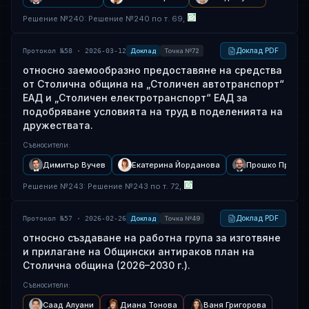
Решение
№
240
: Решение №240 по т. 69,
Доклад PDF
Протокол №58 · 2026-03-12
Доклад
Точка №72
относно заемообразно предоставяне на средства
от Столична община на „Столичен автотранспорт“
ЕАД и „Столичен електротранспорт“ ЕАД за
подобряване условията на труд в поделенията на
дружествата.
Съвносители
:
Димитър Вучев
Екатерина Йорданова
Прошко Прошко
Решение
№
243
: Решение №243 по т. 72,
Доклад PDF
Протокол №57 · 2026-02-26
Доклад
Точка №49
относно създаване на работна група за изготвяне
и прилагане на Общински антираков план на
Столична община (2026–2030 г.).
Съвносители
:
Саад Алуани
Диана Тонова
Ваня Григорова