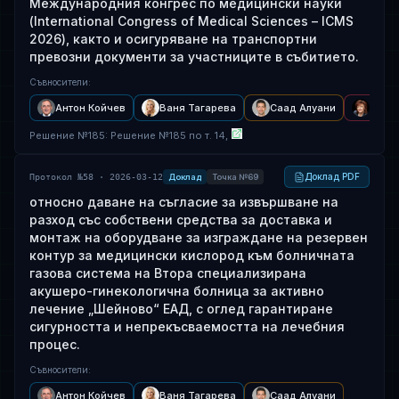
Международния конгрес по медицински науки
(International Congress of Medical Sciences – ICMS
2026), както и осигуряване на транспортни
превозни документи за участниците в събитието.
Съвносители
:
Антон Койчев
Ваня Тагарева
Саад Алуани
Диан
Решение
№
185
: Решение №185 по т. 14,
Доклад PDF
Протокол №58 · 2026-03-12
Доклад
Точка №69
относно даване на съгласие за извършване на
разход със собствени средства за доставка и
монтаж на оборудване за изграждане на резервен
контур за медицински кислород към болничната
газова система на Втора специализирана
акушеро-гинекологична болница за активно
лечение „Шейново“ ЕАД, с оглед гарантиране
сигурността и непрекъсваемостта на лечебния
процес.
Съвносители
:
Антон Койчев
Ваня Тагарева
Саад Алуани