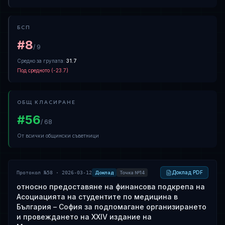
Всеки първи и трети вторник на месеца от 16.00 до 19.00 ч.
на адрес ул. "Ангел Кънчев" № 2, ет. 3, стая 306
(след предварително записване)
БСП
#
8
/
9
Средно за групата
:
31.7
Под средното
(
-23.7
)
ОБЩ КЛАСИРАНЕ
#
56
/
68
От всички общински съветници
Доклад PDF
Протокол №58 · 2026-03-12
Доклад
Точка №14
относно предоставяне на финансова подкрепа на
Асоциацията на студентите по медицина в
България – София за подпомагане организирането
и провеждането на XXIV издание на