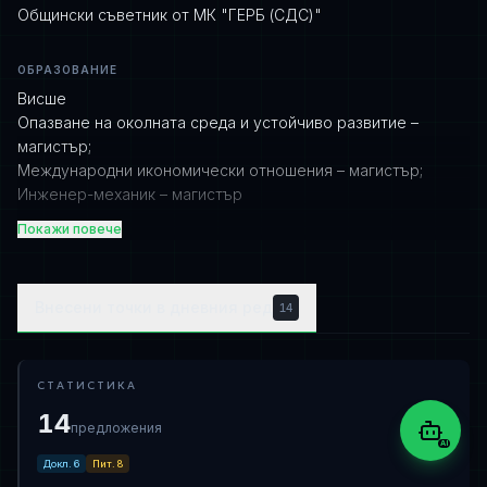
Общински съветник от МК "ГЕРБ (СДС)"
ОБРАЗОВАНИЕ
Висше
Опазване на околната среда и устойчиво развитие –
магистър;
Международни икономически отношения – магистър;
Инженер-механик – магистър
Покажи повече
КОМИСИИ
ПК по опазване на околната среда, земеделие и гори
(Заместник-председател)
Внесени точки в дневния ред
14
ПК по устройство на територията, архитектура и
жилищна политика (Член)
СТАТИСТИКА
МАНДАТИ
14
2007 – 2011; 2011 – 2015; 2015 – 2019; 2019 – 2023; 2023 – 2027
предложения
AI
ПРИЕМНО ВРЕМЕ
Докл.
6
Пит.
8