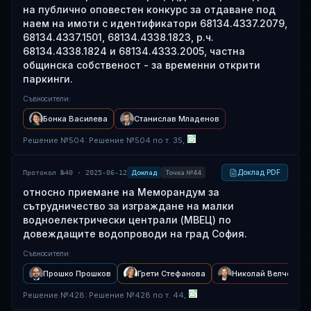
на публично оповестен конкурс за отдаване под
наем на имоти с идентификатори 68134.4337.2079,
68134.4337.1501, 68134.4338.1823, р.ч.
68134.4338.1824 и 68134.4333.2005, частна
общинска собственост - за временни открити
паркинги.
Съвносители
:
Бонка Василева
Станислав Младенов
Решение
№
504
: Решение №504 по т. 35,
Доклад PDF
Протокол №40 · 2025-06-12
Доклад
Точка №44
относно приемане на Меморандум за
сътрудничество за изграждане на малки
водноелектрически централи (МВЕЦ) по
довеждащите водопроводи на град София.
Съвносители
:
Прошко Прошков
Грети Стефанова
Николай Велчев
Решение
№
428
: Решение №428 по т. 44,