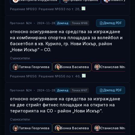
Решение
№
693
: Решение №693 по т. 28,
Доклад PDF
Протокол №24 · 2024-11-28
Доклад
Точка №46
относно осигуряване на средства за изграждане
на комбинирана спортна площадка за волейбол и
баскетбол в кв. Курило, гр. Нови Искър, район
„Нови Искър“ – CO.
Съвносители
:
Татяна Георгиева
Бонка Василева
Станислав Младен
Решение
№
656
: Решение №656 по т. 46,
Доклад PDF
Протокол №24 · 2024-11-28
Доклад
Точка №47
относно осигуряване на средства за изграждане
на две стрийт фитнес площадки на открито на
територията на СО - район „Нови Искър“.
Съвносители
:
Татяна Георгиева
Бонка Василева
Станислав Младен