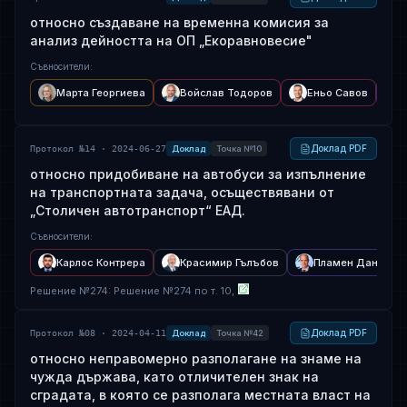
относно създаване на временна комисия за
анализ дейността на ОП „Екоравновесие"
Съвносители
:
Марта Георгиева
Войслав Тодоров
Еньо Савов
Доклад PDF
Протокол №14 · 2024-06-27
Доклад
Точка №10
относно придобиване на автобуси за изпълнение
на транспортната задача, осъществявани от
„Столичен автотранспорт“ ЕАД.
Съвносители
:
Карлос Контрера
Красимир Гълъбов
Пламен Данаило
Решение
№
274
: Решение №274 по т. 10,
Доклад PDF
Протокол №08 · 2024-04-11
Доклад
Точка №42
относно неправомерно разполагане на знаме на
чужда държава, като отличителен знак на
сградата, в която се разполага местната власт на