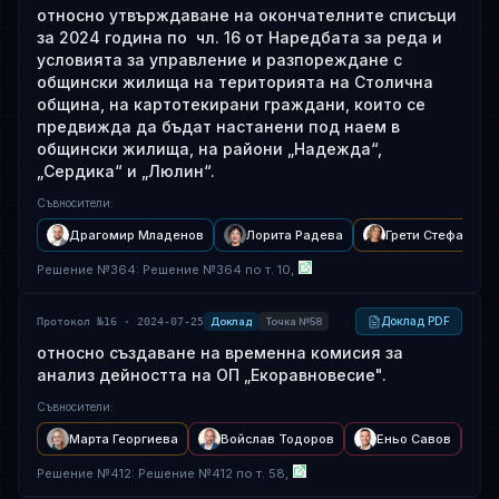
относно утвърждаване на окончателните списъци
за 2024 година по чл. 16 от Наредбата за реда и
условията за управление и разпореждане с
общински жилища на територията на Столична
община, на картотекирани граждани, които се
предвижда да бъдат настанени под наем в
общински жилища, на райони „Надежда“,
„Сердика“ и „Люлин“.
Съвносители
:
Драгомир Младенов
Лорита Радева
Грети Стефанова
Решение
№
364
: Решение №364 по т. 10,
Доклад PDF
Протокол №16 · 2024-07-25
Доклад
Точка №58
относно създаване на временна комисия за
анализ дейността на ОП „Екоравновесие".
Съвносители
:
Марта Георгиева
Войслав Тодоров
Еньо Савов
Решение
№
412
: Решение №412 по т. 58,