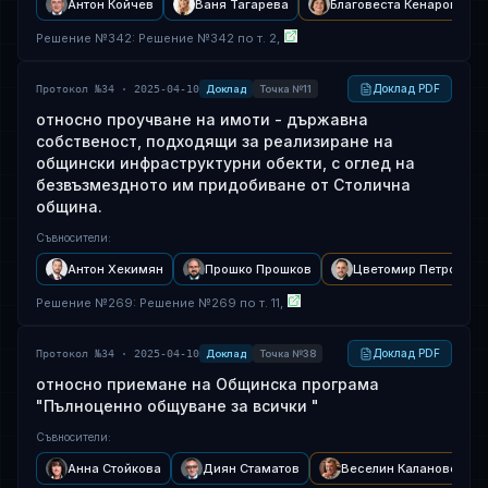
Антон Койчев
Ваня Тагарева
Благовеста Кенарова
Решение
№
342
: Решение №342 по т. 2,
Доклад PDF
Протокол №34 · 2025-04-10
Доклад
Точка №11
относно проучване на имоти - държавна
собственост, подходящи за реализиране на
общински инфраструктурни обекти, с оглед на
безвъзмездното им придобиване от Столична
община.
Съвносители
:
Антон Хекимян
Прошко Прошков
Цветомир Петров
Решение
№
269
: Решение №269 по т. 11,
Доклад PDF
Протокол №34 · 2025-04-10
Доклад
Точка №38
относно приемане на Общинска програма
"Пълноценно общуване за всички "
Съвносители
:
Анна Стойкова
Диян Стаматов
Веселин Калановски