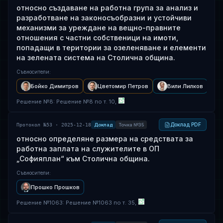
относно създаване на работна група за анализ и
разработване на законосъобразни и устойчиви
механизми за уреждане на вещно-правните
отношения с частни собственици на имоти,
попадащи в територии за озеленяване и елементи
на зелената система на Столична община.
Съвносители
:
Бойко Димитров
Цветомир Петров
Вили Лилков
Решение
№
8
: Решение №8 по т. 10,
Доклад PDF
Протокол №53 · 2025-12-18
Доклад
Точка №35
относно определяне размера на средствата за
работна заплата на служителите в ОП
„Софияплан“ към Столична община.
Съвносители
:
Прошко Прошков
Решение
№
1063
: Решение №1063 по т. 35,