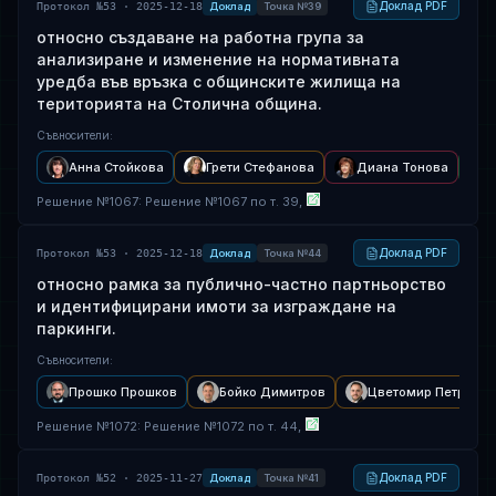
Доклад PDF
Протокол №53 · 2025-12-18
Доклад
Точка №39
относно създаване на работна група за
анализиране и изменение на нормативната
уредба във връзка с общинските жилища на
територията на Столична община.
Съвносители
:
Анна Стойкова
Грети Стефанова
Диана Тонова
Решение
№
1067
: Решение №1067 по т. 39,
Доклад PDF
Протокол №53 · 2025-12-18
Доклад
Точка №44
относно рамка за публично-частно партньорство
и идентифицирани имоти за изграждане на
паркинги.
Съвносители
:
Прошко Прошков
Бойко Димитров
Цветомир Петров
Решение
№
1072
: Решение №1072 по т. 44,
Доклад PDF
Протокол №52 · 2025-11-27
Доклад
Точка №41