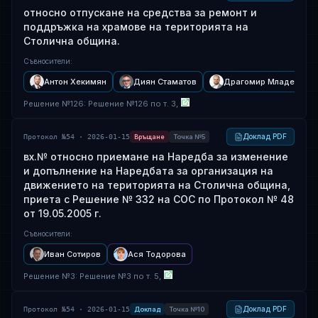
относно отпускане на средства за ремонт и
поддръжка на храмове на територията на
Столична община.
Съвносители
:
Антон Хекимян
Диян Стаматов
Драгомир Младенов
Решение
№
126
: Решение №126 по т. 3,
Доклад PDF
Протокол №54 · 2026-01-15
Връщане
Точка №5
вх.№ относно приемане на Наредба за изменение
и допълнение на Наредбата за организация на
движението на територията на Столична община,
приета с Решение № 332 на СОС по Протокол № 48
от 19.05.2005 г.
Съвносители
:
Иван Сотиров
Ася Тодорова
Решение
№
3
: Решение №3 по т. 5,
Доклад PDF
Протокол №54 · 2026-01-15
Доклад
Точка №10