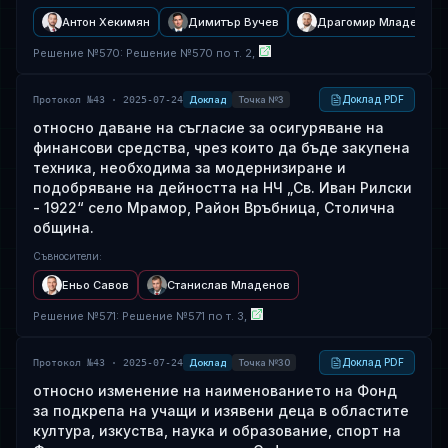
Антон Хекимян
Димитър Вучев
Драгомир Младенов
Решение
№
570
: Решение №570 по т. 2,
Доклад PDF
Протокол №43 · 2025-07-24
Доклад
Точка №3
относно даване на съгласие за осигуряване на
финансови средства, чрез които да бъде закупена
техника, необходима за модернизиране и
подобряване на дейността на НЧ „Св. Иван Рилски
- 1922“ село Мрамор, Район Връбница, Столична
община.
Съвносители
:
Еньо Савов
Станислав Младенов
Решение
№
571
: Решение №571 по т. 3,
Доклад PDF
Протокол №43 · 2025-07-24
Доклад
Точка №30
относно изменение на наименованието на Фонд
за подкрепа на учащи и изявени деца в областите
култура, изкуства, наука и образование, спорт на