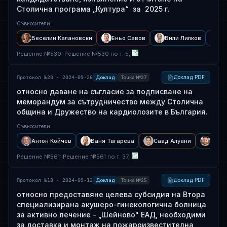
Столична програма „Култура“ за 2025 г.
Съвносители
:
Веселин Калановски
Еньо Савов
Вили Лилков
А
Решение
№
530
: Решение №530 по т. 5,
Доклад PDF
Протокол №20 · 2024-09-26
Доклад
Точка №37
относно даване на съгласие за подписване на
меморандум за сътрудничество между Столична
община и Дружество на кардиолозите в България.
Съвносители
:
Антон Койчев
Ваня Тагарева
Саад Алуани
Бори
Решение
№
561
: Решение №561 по т. 37,
Доклад PDF
Протокол №18 · 2024-09-12
Доклад
Точка №25
относно предоставяне целева субсидия на Втора
специализирана акушеро-гинекологична болница
за активно лечение - „Шейново" ЕАД, необходими
за доставка и монтаж на пожароизвестителна