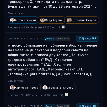
треньори) в Олимпиадата по шахмат в гр.
Будапеща, Унгария, от 10 до 23 септември 2024 г.
Съвносители
:
Антон Хекимян
Саад Алуани
Цветомир Петров
И
Решение
№
330
: Решение №330 по т. 1,
Доклад PDF
Протокол №15 · 2024-07-11
Доклад
Точка №16
относно обявяване на публичен избор на членове
на Съвет на директори и надзорни съвети на
общинските търговски дружества „Център за
градска мобилност" ЕАД, „Столичен
електротранспорт“ ЕАД, „Столичен
автотранспорт“ ЕАД, „Метрополитен“ ЕАД,
„Топлофикация София“ ЕАД и „Софинвест“ ЕАД;
Съвносители
:
Карлос Контрера
Красимир Гълъбов
Решение
№
340
: Решение № 340 по т. 16,
Доклад PDF
Протокол №15 · 2024-07-11
Доклад
Точка №53