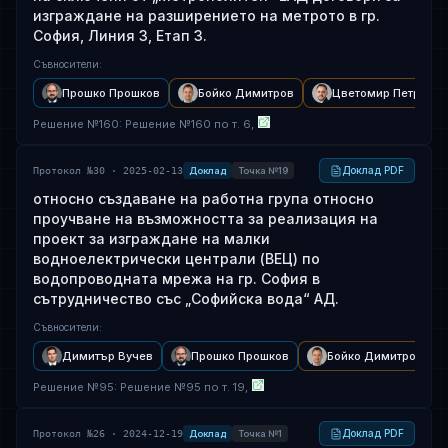
изграждане на разширението на метрото в гр.
София, Линия 3, Етап 3.
Съвносители
:
Прошко Прошков
Бойко Димитров
Цветомир Петров
Решение
№
160
: Решение №160 по т. 6,
Доклад PDF
Протокол №30 · 2025-02-13
Доклад
Точка №19
относно създаване на работна група относно
проучване на възможността за реализация на
проект за изграждане на малки
водноелектрически централи (ВЕЦ) по
водопроводната мрежа на гр. София в
сътрудничество със „Софийска вода“ АД.
Съвносители
:
Димитър Вучев
Прошко Прошков
Бойко Димитров
Решение
№
95
: Решение №95 по т. 19,
Доклад PDF
Протокол №26 · 2024-12-19
Доклад
Точка №1