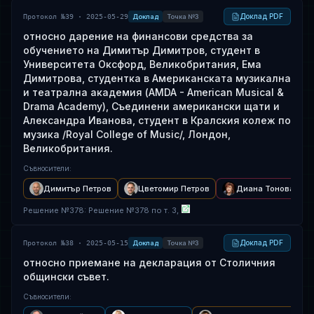
Доклад PDF
Протокол №39 · 2025-05-29
Доклад
Точка №3
относно дарение на финансови средства за
обучението на Димитър Димитров, студент в
Университета Оксфорд, Великобритания, Ема
Димитрова, студентка в Американската музикална
и театрална академия (AMDA - American Musical &
Drama Academy), Съединени американски щати и
Александра Иванова, студент в Кралския колеж по
музика /Royal College of Music/, Лондон,
Великобритания.
Съвносители
:
Димитър Петров
Цветомир Петров
Диана Тонова
Решение
№
378
: Решение №378 по т. 3,
Доклад PDF
Протокол №38 · 2025-05-15
Доклад
Точка №3
относно приемане на декларация от Столичния
общински съвет.
Съвносители
: