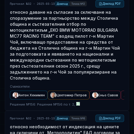
Доклад PDF
Протокол №32 · 2025-03-13
Доклад
Точка №2
относно даване на съгласие за сключване на
споразумение за партньорство между Столична
община и състезателния отбор по
мотоциклетизъм „ЕКО BMW MOTORRAD BULGARIA
МС77 RACING TEAM” c водещ пилот г-н Мартин
Чой, включващо предоставяне на средства от
бюджета на Столична община на г-н Мартин Чой
за подготовката и явяването на национални и
международни състезания по мотоциклетизъм
през състезателния сезон 2025 г., срещу
задължението на г-н Чой за популяризиране на
Столична община.
Съвносители
:
Антон Хекимян
Цветомир Петров
Еньо Савов
Ив
Решение
№
156
: Решение №156 по т. 2,
Доклад PDF
Протокол №32 · 2025-03-13
Доклад
Точка №6
относно необходимост от индексация на цените
на сключени от „Метрополитен" ЕАД договори за