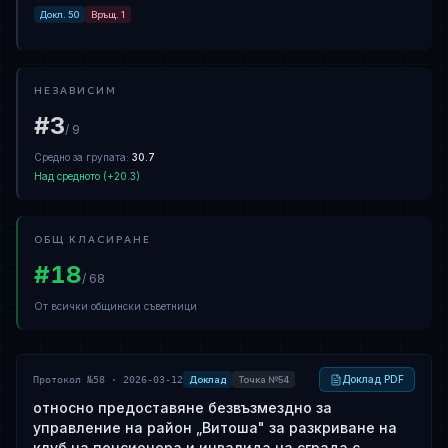
Докл.
50
Връщ.
1
Всеки втори и четвърти понеделник на месеца от 14:00 до
16:00 ч., ул. „Париж“ 1, стая № 104, ет. 1;
по предварителна заявка на email:
sevdelina.petrova.so@gmail.com
НЕЗАВИСИМ
тел. 0887846777
#
3
/
9
Средно за групата
:
30.7
Над средното
(+
20.3
)
ОБЩ КЛАСИРАНЕ
#
18
/
68
От всички общински съветници
Доклад PDF
Протокол №58 · 2026-03-12
Доклад
Точка №54
относно предоставяне безвъзмездно за
управление на район „Витоша" за разкриване на
клуб на пенсионера и инвалида на сграда с