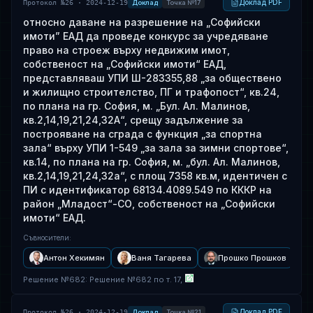
Доклад PDF
Протокол №26 · 2024-12-19
Доклад
Точка №17
относно даване на разрешение на „Софийски
имоти” ЕАД да проведе конкурс за учредяване
право на строеж върху недвижим имот,
собственост на „Софийски имоти“ ЕАД,
представляваш УПИ Ш-283355,88 „за обществено
и жилищно строителство, ПГ и трафопост“, кв.24,
по плана на гр. София, м. „Бул. Ал. Малинов,
кв.2,14,19,21,24,32А“, срещу задължение за
построяване на сграда с функция „за спортна
зала“ върху УПИ 1-549 „за зала за зимни спортове“,
кв.14, по плана на гр. София, м. „бул. Ал. Малинов,
кв.2,14,19,21,24,32а“, с площ 7358 кв.м, идентичен с
ПИ с идентификатор 68134.4089.549 по КККР на
район „Младост“-СО, собственост на „Софийски
имоти“ ЕАД.
Съвносители
:
Антон Хекимян
Ваня Тагарева
Прошко Прошков
Решение
№
682
: Решение №682 по т. 17,
Доклад PDF
Протокол №26 · 2024-12-19
Доклад
Точка №21