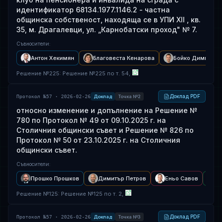
идентификатор 68134.1977.1146.2 - частна
общинска собственост, находяща се в УПИ XII , кв.
35, м. Драгалевци, ул. „Карнобатски проход" № 7.
Съвносители
:
Антон Хекимян
Благовеста Кенарова
Бойко Димитров
Решение
№
225
: Решение №225 по т. 54,
Доклад PDF
Протокол №57 · 2026-02-26
Доклад
Точка №2
относно изменение и допълнение на Решение №
780 по Протокол № 49 от 09.10.2025 г. на
Столичния общински съвет и Решение № 826 по
Протокол № 50 от 23.10.2025 г. на Столичния
общински съвет.
Съвносители
:
Прошко Прошков
Димитър Петров
Еньо Савов
А
Решение
№
125
: Решение №125 по т. 2,
Доклад PDF
Протокол №57 · 2026-02-26
Доклад
Точка №3