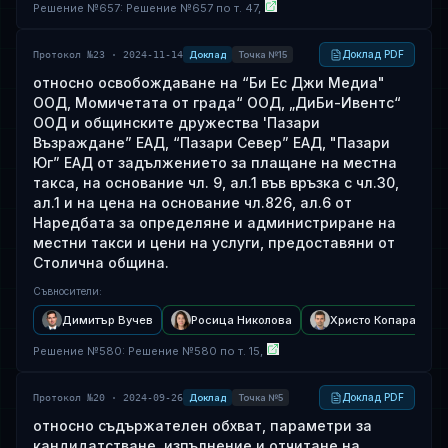
Решение
№
657
: Решение №657 по т. 47,
Доклад PDF
Протокол №23 · 2024-11-14
Доклад
Точка №15
относно освобождаване на “Би Ес Джи Медиа"
ООД, Момичетата от града“ ООД, „ДиБи-Ивентс“
ООД и общинските дружества 'Пазари
Възраждане” ЕАД, “Пазари Север” ЕАД, "Пазари
Юг” ЕАД от задължението за плащане на местна
такса, на основание чл. 9, ал.1 във връзка с чл.30,
ал.1 и на цена на основание чл.826, ал.6 от
Наредбата за определяне и администриране на
местни такси и цени на услуги, предоставяни от
Столична община.
Съвносители
:
Димитър Вучев
Росица Николова
Христо Копаранов
Решение
№
580
: Решение №580 по т. 15,
Доклад PDF
Протокол №20 · 2024-09-26
Доклад
Точка №5
относно съдържателен обхват, параметри за
кандидатстване, изпълнение и отчитане на