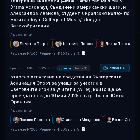
театрална академия (AMDA - American Musical &
Drama Academy), Съединени американски щати, и
Александра Иванова, студент в Кралския колеж по
музика /Royal College of Music/, Лондон,
Великобритания.
Съвносители
:
Димитър Петров
Цветомир Петров
Диана Тонова
Решение
№
203
: Решение №203 по т. 3,
Доклад PDF
Протокол №33 · 2025-03-27
Доклад
Точка №5
относно отпускане на средства на Българската
Асоциация Спорт за учащи за участие в
Световните игри за учители (WTG), които ще се
проведат от 5 до 10 май 2025 г. в гр. Тулон, Южна
Франция.
Съвносители
:
Прошко Прошков
Станислав Младенов
Венци Стойчев
Решение
№
205
: Решение №205 по т. 5,