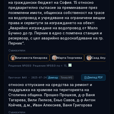
на граждански бюджет на София. 15 относно
предварително съгласие за преминаване през
поземлени имоти, общинска собственост на трасе
на водопровод и учредяване на ограничени вещни
права и сервитути за изграждането на обект:
„Аварийно изграждане на водопровод от Мало
Бучино до гр. Перник в едно с помпена станция и
резервоар, с цел аварийно водоснабдяване на гр.
Перник“.
Съвносители
:
Благовеста Кенарова
Марта Георгиева
Саад Алуани
Решение
№
689
: Решение №689 по т. 15,
Доклад PDF
Протокол №43 · 2025-07-24
Доклад
Точка №2
относно отпускане на средства за ремонт и
поддръжка на храмове на територията на
Столична община. Прошко Прошков, д-р Ваня
Тагарева, Вили Лилков, Еньо Савов, д-р Антон
Койчев, д.м., Иван Алексиев, Ваня Григорова
Съвносители
: