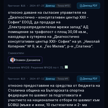
Доклад PDF
Протокол №16 · 2024-07-25
Доклад
Точка №72
относно даване на съгласие управителя на
„Диагностично – консултативен център XXII -
София“ ЕООД, да продаде на
„Електроразпределителни мрежи запад“ АД
помещение за трафопост с площ 30,08 кв.м.,
находящо в сутерена на „Диагностично
консултативен център XXII- София“ на ул. „Николай
Коперник“ № 9, ж.к. „Гео Милев“, р-н „Слатина“.
Съвносители
:
Пламен Данаилов
Решение
№
426
: Решение №426 по т. 72,
Доклад PDF
Протокол №15 · 2024-07-11
Доклад
Точка №1
относно предоставяне на средства от бюджета на
Столична община на Българската спортна
федерация по шахмат за подготовката и
участието на националните отбори по шахмат към
БСФШ (мъже и жени, 10 състезатели и 2- ма