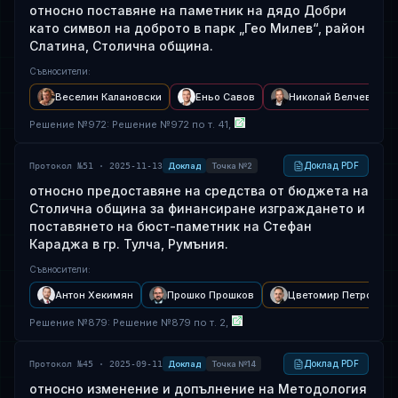
относно поставяне на паметник на дядо Добри
като символ на доброто в парк „Гео Милев“, район
Слатина, Столична община.
Съвносители
:
Веселин Калановски
Еньо Савов
Николай Велчев
Решение
№
972
: Решение №972 по т. 41,
Доклад PDF
Протокол №51 · 2025-11-13
Доклад
Точка №2
относно предоставяне на средства от бюджета на
Столична община за финансиране изграждането и
поставянето на бюст-паметник на Стефан
Караджа в гр. Тулча, Румъния.
Съвносители
:
Антон Хекимян
Прошко Прошков
Цветомир Петров
Решение
№
879
: Решение №879 по т. 2,
Доклад PDF
Протокол №45 · 2025-09-11
Доклад
Точка №14
относно изменение и допълнение на Методология