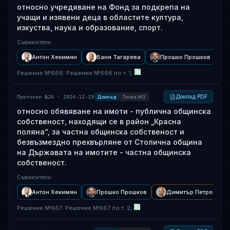
относно учредяване на Фонд за подкрепа на
учащи и изявени деца в областите култура,
изкуства, наука и образование, спорт.
Съвносители
:
Антон Хекимян
Ваня Тагарева
Прошко Прошков
Решение
№
666
: Решение №666 по т. 1,
Доклад PDF
Протокол №26 · 2024-12-19
Доклад
Точка №2
относно обявяване на имоти - публична общинска
собственост, находящи се в район „Красна
поляна“, за частна общинска собственост и
безвъзмездно прехвърляне от Столична община
на Държавата на имотите - частна общинска
собственост.
Съвносители
:
Антон Хекимян
Прошко Прошков
Димитър Петров
Решение
№
667
: Решение №667 по т. 2,