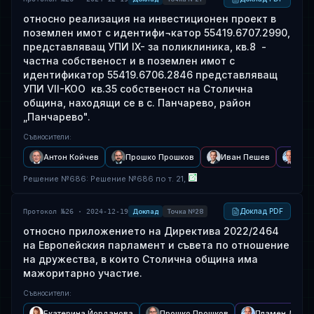
относно реализация на инвестиционен проект в
поземлен имот с идентифи¬катор 55419.6707.2990,
представляващ УПИ IX- за поликлиника, кв.8 -
частна собственост и в поземлен имот с
идентификатор 55419.6706.2846 представляващ
УПИ VII-KOO кв.35 собственост на Столична
община, находящи се в с. Панчарево, район
„Панчарево".
Съвносители
:
Антон Койчев
Прошко Прошков
Иван Пешев
Пла
Решение
№
686
: Решение №686 по т. 21,
Доклад PDF
Протокол №26 · 2024-12-19
Доклад
Точка №28
относно приложението на Директива 2022/2464
на Европейския парламент и съвета по отношение
на дружества, в които Столична община има
мажоритарно участие.
Съвносители
:
Екатерина Йорданова
Прошко Прошков
Пламен Данаи