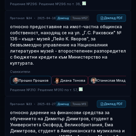
Решение
№
296
: Решение №296 по т. 38,
Доклад PDF
Протокол №34 · 2025-04-10
Доклад
Точка №57
относно предоставяне на имот-частна общинска
собственост, находящ се на ул. „Г.С. Раковски" №
136 – къща- музей „Пейо К. Яворов“, за
безвъзмездно управление на Националния
литературен музей - второстепенен разпоредител
с бюджетни кредити към Министерство на
културата.
Съвносители
:
Прошко Прошков
Диана Тонова
Станислав Младенов
Решение
№
310
: Решение №310 по т. 57,
Доклад PDF
Протокол №33 · 2025-03-27
Доклад
Точка №3
относно дарение на финансови средства за
обучението на Димитър Димитров, студент в
Университета Оксфорд, Великобритания, Ема
Димитрова, студент в Американската музикална и