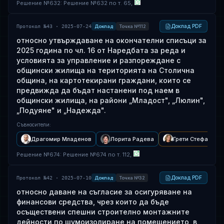
Решение
№
632
: Решение №632 по т. 65,
Доклад PDF
Протокол №43 · 2025-07-24
Доклад
Точка №112
относно утвърждаване на окончателни списъци за
2025 година по чл. 16 от Наредбата за реда и
условията за управление и разпореждане с
общински жилища на територията на Столична
община, на картотекирани граждани, които се
предвижда да бъдат настанени под наем в
общински жилища, на райони „Младост", „Люлин",
„Подуяне" и „Надежда".
Съвносители
:
Драгомир Младенов
Лорита Радева
Грети Стефанова
Решение
№
674
: Решение №674 по т. 112,
Доклад PDF
Протокол №42 · 2025-07-10
Доклад
Точка №32
относно даване на съгласие за осигуряване на
финансови средства, чрез които да бъде
осъществени спешни строително монтажните
дейности по шумоизолиране на помещението, в