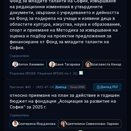
Фонд за младите таланти на София, извършване
на редакционни изменения в утвърдените
документи, свързани с учредяването и дейността
на Фонд за подкрепа на учащи и изявени деца в
областите култура, изкуства, наука и образование,
спорт и приемане на Методика за извършване на
оценка и подбор на проектни предложения за
финансиране от Фонд за младите таланти на
София.
Съвносители
:
Антон Хекимян
Ваня Тагарева
Благовеста Кенарова
Решение
№
598
: Решение №598 по т. 30,
Доклад PDF
Протокол №43 · 2025-07-24
Доклад
Точка №65
относно приемане на план за действие и годишен
бюджет на фондация „Асоциация за развитие на
София“ за 2025 г.
Съвносители
:
Екатерина Йорданова
Цветелина Симеонова-Заркин