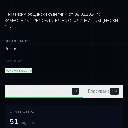
Независим общински съветник (от 08.02.2024 г.)
ЗАМЕСТНИК-ПРЕДСЕДАТЕЛ НА СТОЛИЧНИЯ ОБЩИНСКИ
СЪВЕТ
ОБРАЗОВАНИЕ
Висше
КОМИСИИ
ПК по устройство на територията, архитектура и
Покажи повече
жилищна политика (Председател)
ПК по финанси и бюджет (Член)
ПК по икономика, собственост и дигитална
Внесени точки в дневния ред
Гласуване
51
104
трансформация (Член)
МАНДАТИ
СТАТИСТИКА
2023 – 2027
51
предложения
ПРИЕМНО ВРЕМЕ