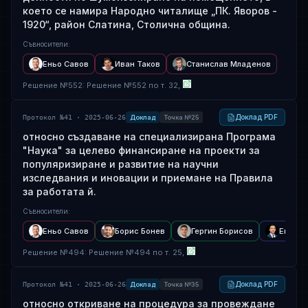
което се намира Народно читалище „ПК. Яворов -
1920“, район Слатина, Столична община.
Съвносители
:
Еньо Савов
Иван Таков
Станислав Младенов
Решение
№
552
: Решение №552 по т. 32,
Доклад PDF
Протокол №41 · 2025-06-26
Доклад
Точка №25
относно създаване на специализирана Програма
"Наука" за целево финансиране на проекти за
популяризиране и развитие на научни
изследвания и иновации и приемане на Правила
за работата й.
Съвносители
:
Еньо Савов
Борис Бонев
Гергин Борисов
Емил Д
Решение
№
494
: Решение №494 по т. 25,
Доклад PDF
Протокол №41 · 2025-06-26
Доклад
Точка №35
относно откриване на процедура за провеждане