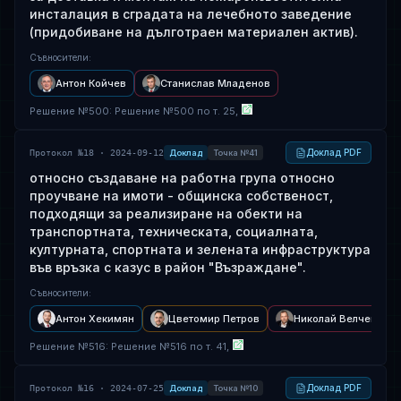
инсталация в сградата на лечебното заведение
(придобиване на дълготраен материален актив).
Съвносители
:
Антон Койчев
Станислав Младенов
Решение
№
500
: Решение №500 по т. 25,
Доклад PDF
Протокол №18 · 2024-09-12
Доклад
Точка №41
относно създаване на работна група относно
проучване на имоти - общинска собственост,
подходящи за реализиране на обекти на
транспортната, техническата, социалната,
културната, спортната и зелената инфраструктура
във връзка с казус в район "Възраждане".
Съвносители
:
Антон Хекимян
Цветомир Петров
Николай Велчев
Решение
№
516
: Решение №516 по т. 41,
Доклад PDF
Протокол №16 · 2024-07-25
Доклад
Точка №10