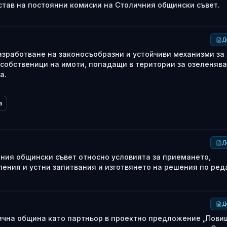
став на постоянни комисии на Столичния общински съвет.
Д
разработване на законосъобразни и устойчиви механизми за
собственици на имоти, попадащи в територии за озеленява
а.
а
Д
ния общински съвет относно условията за приемането,
ения и устни запитвания и изготвянето на решения по ред
Д
лична община като партньор в проектно предложение „Пов