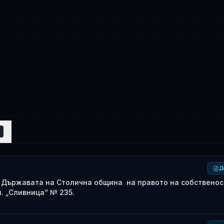
8
Д
т Държавата на Столична община на правото на собственос
. „Сливница“ № 235.