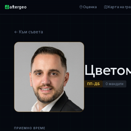
aftergeo
Оценка
Карта на гр
← Към съвета
Цвето
ПП-ДБ
0 мандати
ПРИЕМНО ВРЕМЕ