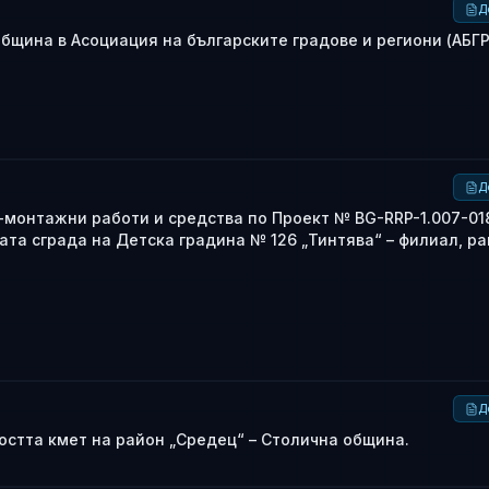
Д
бщина в Асоциация на българските градове и региони (АБГР
Д
монтажни работи и средства по Проект № BG-RRP-1.007-01
та сграда на Детска градина № 126 „Тинтява“ – филиал, р
Д
стта кмет на район „Средец“ – Столична община.