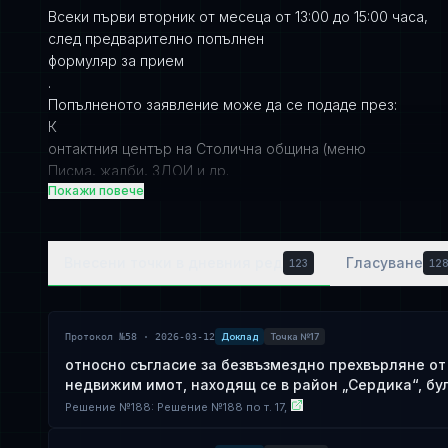
Всеки първи вторник от месеца от 13:00 до 15:00 часа,
след предварително попълнен
формуляр за прием
.
Попълненото заявление може да се подаде през:
К
онтактния център на Столична община (меню
Писма, жалби, ЗДОИ и др.
Покажи повече
)
Системата за сигурно електронно връчване на МЕУ (
https://edelivery.egov.bg
)
Внесени точки в дневния ред
Гласуване
123
12
Центъра за административно обслужване на Столична
община, на адрес: гр. София, ул. "Московска" № 33,
партер
Протокол №58 · 2026-03-12
Доклад
Точка №17
относно съгласие за безвъзмездно прехвърляне о
недвижим имот, находящ се в район „Сердика“, бул
Решение
№
188
: Решение №188 по т. 17,