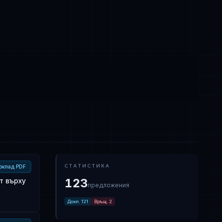
СТАТИСТИКА
оклад PDF
123
т върху
предложения
Докл.
121
Връщ.
2