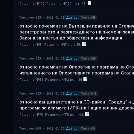
Решение
№
122
: Решение №122 по т. 43,
Протокол №55 · 2026-01-29
Доклад
Точка №15
относно приемане на Вътрешни правила на Столич
регистрирането и разглеждането на писмени заявл
Закона за достъп до обществена информация.
Решение
№
51
: Решение №51 по т. 15,
Протокол №55 · 2026-01-29
Доклад
Точка №16
относно приемане на Оперативна програма на Стол
изпълнението на Оперативната програма на Столичн
Решение
№
52
: Решение №52 по т. 16
Протокол №55 · 2026-01-29
Доклад
Точка №43
относно кандидатстване на СО-район „Средец“ и 
програма за климата (ИПК) на Националния довер
Решение
№
79
: Решение №79 по т. 43,
Протокол №54 · 2026-01-15
Доклад
Точка №9