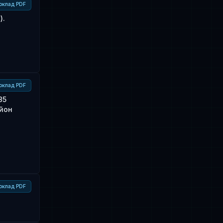
оклад PDF
).
оклад PDF
85
айон
оклад PDF