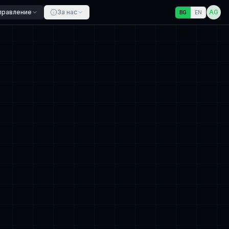
правление
За нас
AG
BG
EN