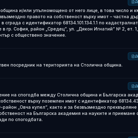
Д
община и/или упълномощено от него лице, в това число и к
звъзмездно правото на собственост върху имот – частна д
 сграда с идентификатор 68134.101.134.1.1 по кадастрална
в гр. София, район „Средец“, ул. „Дякон Игнатий“ № 2, ет. 1
център с обществено значение.
Д
твен посредник на територията на Столична община.
Д
рение на спогодба между Столична община и Българска ака
собственост върху поземлен имот с идентификатор 68134.43
-район „Овча купел“, както и за безвъзмездно прехвърляне
обственост на Българска академия на науките и приемане 
ади по спогодбата.