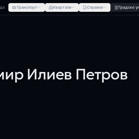
ада
Транспорт
Квартали
Справки
Градско у
мир Илиев Петров