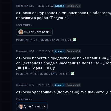
Протокол №56 · 2026-02-12
Доклад
Точка №26
относно осигуряване на финансиране на облагоро
паркинги в район “Подуяне“.
Съвносители
:
Андрей Зографски
Решение
№
105
: Решение №105 по т. 26,
Протокол №56 · 2026-02-12
Доклад
Точка №34
относно проектно предложение по кампания на „К
обществената среда в населените места“ за – „По
ДКЦ II – София ЕООД“.
Решение
№
113
: Решение №113 по т. 34,
Протокол №56 · 2026-02-12
Доклад
Точка №43
относно удостояване (посмъртно) със званието „П
Съвносители
:
Диян Стаматов