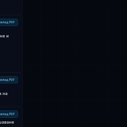
оклад PDF
не и
оклад PDF
а на
оклад PDF
ишаване