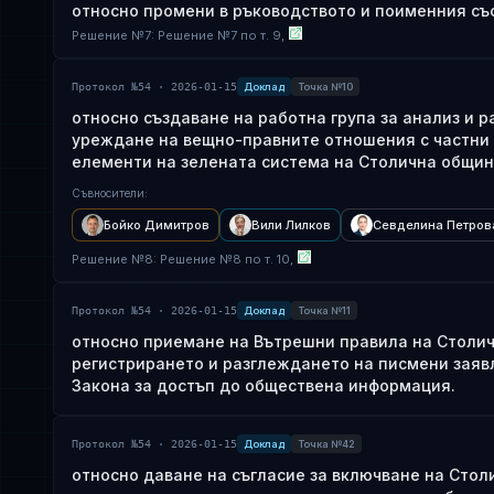
относно промени в ръководството и поименния съ
Решение
№
7
: Решение №7 по т. 9,
Протокол №54 · 2026-01-15
Доклад
Точка №10
относно създаване на работна група за анализ и 
уреждане на вещно-правните отношения с частни 
елементи на зелената система на Столична общин
Съвносители
:
Бойко Димитров
Вили Лилков
Севделина Петров
Решение
№
8
: Решение №8 по т. 10,
Протокол №54 · 2026-01-15
Доклад
Точка №11
относно приемане на Вътрешни правила на Столич
регистрирането и разглеждането на писмени заявл
Закона за достъп до обществена информация.
Протокол №54 · 2026-01-15
Доклад
Точка №42
относно даване на съгласие за включване на Сто