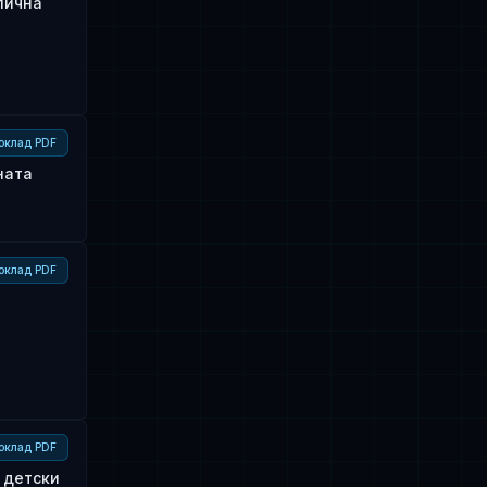
лична
оклад PDF
ната
оклад PDF
оклад PDF
 детски