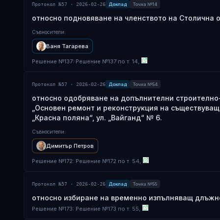
Протокол №57 · 2026-02-26
Доклад
Точка №14
относно подновяване на членството на Столична о
Съвносители
:
Ваня Тагарева
Решение
№
137
: Решение №137 по т. 14,
Протокол №57 · 2026-02-26
Доклад
Точка №54
относно одобряване на допълнителни строително-
„Основен ремонт и реконструкция на съществуваща
„Красна поляна“, ул. „Вайганд“ № 6.
Съвносители
:
Димитър Петров
Решение
№
172
: Решение №172 по т. 54,
Протокол №57 · 2026-02-26
Доклад
Точка №55
относно избиране на временно изпълняващ длъжно
Решение
№
173
: Решение №173 по т. 55,