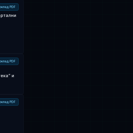
оклад PDF
артални
оклад PDF
ека“ и
оклад PDF