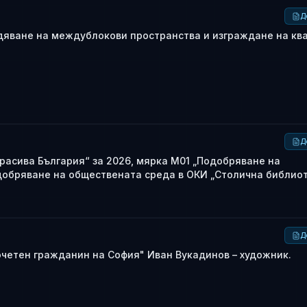
Д
дяване на междублокови пространства и изграждане на кв
Д
расива България“ за 2026, мярка М01 „Подобряване на
добряване на обществената среда в ОКИ „Столична библиот
Д
очетен гражданин на София" Иван Вукадинов – художник.