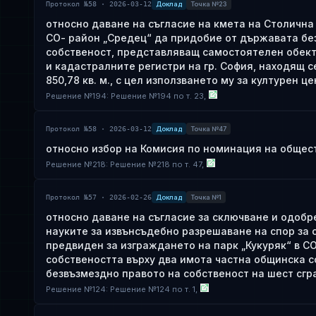
Протокол №58 · 2026-03-12
Доклад
Точка №23
относно даване на съгласие на кмета на Столична 
СО- район „Средец“ да придобие от държавата бе
собственост, представляващ самостоятелен обект в
и кадастралните регистри на гр. София, находящ се 
850,78 кв. м., с цел използването му за културен 
Решение
№
194
: Решение №194 по т. 23,
Протокол №58 · 2026-03-12
Доклад
Точка №47
относно избор на Комисия по номинация на общес
Решение
№
218
: Решение №218 по т. 47,
Протокол №57 · 2026-02-26
Доклад
Точка №1
относно даване на съгласие за сключване и одоб
науките за извънсъдебно разрешаване на спор за 
предвиден за изграждането на парк „Кукуряк“ в СО
собствеността върху два имота частна общинска с
безвъзмездно правото на собственост на шест сгр
Решение
№
124
: Решение №124 по т. 1,