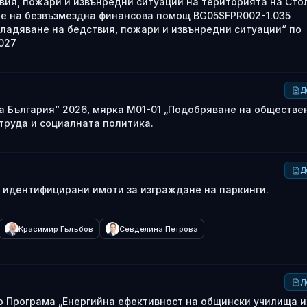
твия, пожари и извънредни ситуации на територията на Сто
е на безвъзмездна финансова помощ BG05SFPR002-1.035
ладяване на бедствия, пожари и извънредни ситуации“ по
027
Д
а България“ 2026, мярка М01-01 „Подобряване на обществе
труда и социалната политика.
Д
и идентифицирани имоти за изграждане на паркинги.
Красимир Гълъбов
Севделина Петрова
Д
о Програма „Енергийна ефективност на общински училища и