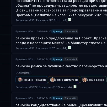
на капацитета и готовността за реакция при бедс
община“ по процедура чрез директно предоставян
„Повишаване готовността за предотвратяване и ов
Програма „Развитие на човешките ресурси“ 2021-2
Решение
№
35
: Решение №35 по т. 42,
Протокол №54 · 2026-01-15
Доклад
Точка №44
относно проектно предложение за Проект „Красив
среда в населените места“ на Министерството на 
Решение
№
37
: Решение №37 по т. 44,
Протокол №53 · 2025-12-18
Доклад
Точка №44
относно рамка за публично-частно партньорство 
Съвносители
:
Прошко Прошков
Бойко Димитров
Борис Бонев
Решение
№
1072
: Решение №1072 по т. 44,
Протокол №53 · 2025-12-18
Доклад
Точка №81
относно кандидатстване на район „Кремиковци" п