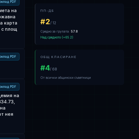
оклад PDF
мета на
ПП-ДБ
ържавна
#
2
та карта
/
12
, с площ
Средно за групата
:
57.8
Над средното
(+
65.2
)
оклад PDF
ОБЩ КЛАСИРАНЕ
#
4
/
68
От всички общински съветници
оклад PDF
демия на
34.73,
 на
от нея