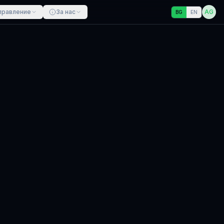
правление
За нас
AG
BG
EN