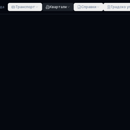
ада
Транспорт
Квартали
Справки
Градско у