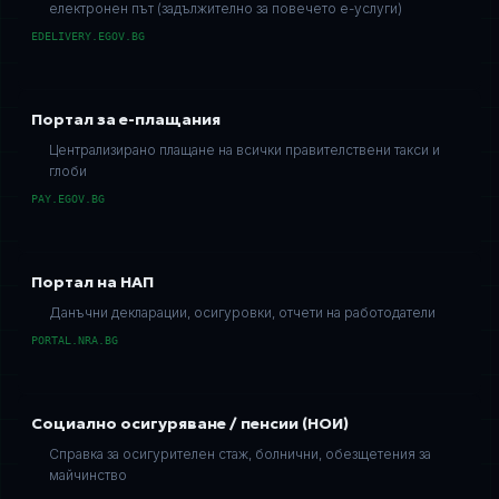
електронен път (задължително за повечето е-услуги)
EDELIVERY.EGOV.BG
Портал за е-плащания
Централизирано плащане на всички правителствени такси и
глоби
PAY.EGOV.BG
Портал на НАП
Данъчни декларации, осигуровки, отчети на работодатели
PORTAL.NRA.BG
Социално осигуряване / пенсии (НОИ)
Справка за осигурителен стаж, болнични, обезщетения за
майчинство