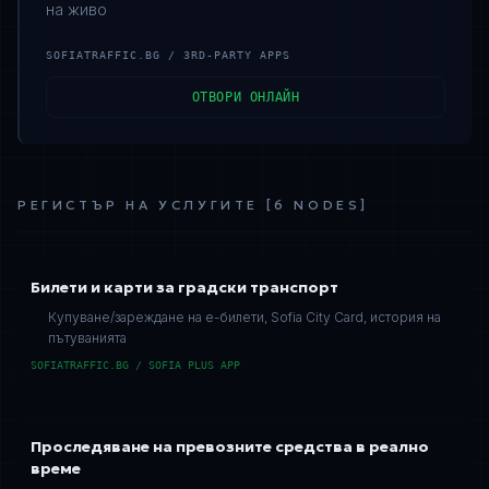
на живо
SOFIATRAFFIC.BG / 3RD-PARTY APPS
ОТВОРИ ОНЛАЙН
РЕГИСТЪР НА УСЛУГИТЕ
[
6
NODES
]
Билети и карти за градски транспорт
Купуване/зареждане на е-билети, Sofia City Card, история на
пътуванията
SOFIATRAFFIC.BG / SOFIA PLUS APP
Проследяване на превозните средства в реално
време